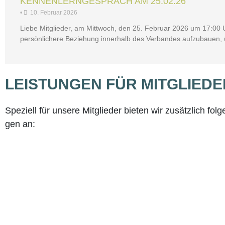
KEN­NEN­LERN­GE­SPRÄCH AM 25.02.26
•
10. Febru­ar 2026
Lie­be Mit­glie­der, am Mitt­woch, den 25. Febru­ar 2026 um 17:00 Uhr 
per­sön­li­che­re Bezie­hung inner­halb des Ver­ban­des auf­zu­bau­en,
LEIS­TUN­GEN FÜR MITGLIED
Spe­zi­ell für unse­re Mit­glie­der bie­ten wir zusätz­lich fol­
gen an: