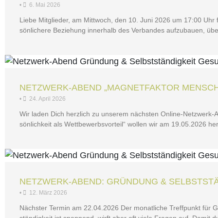
•
6. Mai 2026
Lie­be Mit­glie­der, am Mitt­woch, den 10. Juni 2026 um 17:00 Uhr fin­
sön­li­che­re Bezie­hung inner­halb des Ver­ban­des auf­zu­bau­en, üb
NET­Z­­WERK-ABEND „MAGNET­FAK­TOR MENSCH“
•
24. April 2026
Wir laden Dich herz­lich zu unse­rem nächs­ten Online-Net­z­­werk
sön­lich­keit als Wett­be­werbs­vor­teil“ wol­len wir am 19.05.2026 h
NET­Z­­WERK-ABEND: GRÜN­DUNG & SELBST­STÄN
•
12. März 2026
Nächs­ter Ter­min am 22.04.2026 Der monat­li­che Treff­punkt für Ge