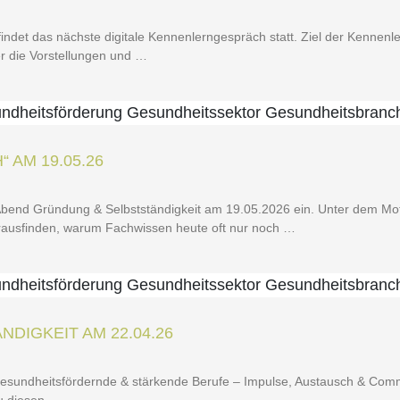
det das nächs­te digi­ta­le Ken­nen­lern­ge­spräch statt. Ziel der Ken­nen­le
er die Vor­stel­lun­gen und …
 AM 19.05.26
-Abend Grün­dung & Selbst­stän­dig­keit am 19.05.2026 ein. Unter dem Mot
er­aus­fin­den, war­um Fach­wis­sen heu­te oft nur noch …
­DIG­KEIT AM 22.04.26
sund­heits­för­dern­de & stär­ken­de Beru­fe – Impul­se, Aus­tausch & Com­