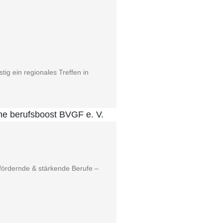
­tig ein regio­na­les Tref­fen in
r­dern­de & stär­ken­de Beru­fe –