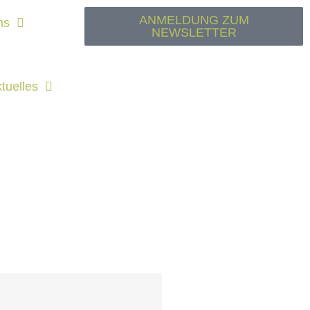
ANMELDUNG ZUM
ns
NEWSLETTER
tu­el­les