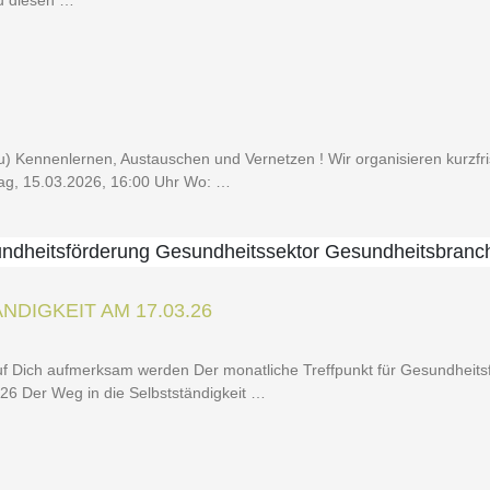
 du diesen …
u) Ken­nen­ler­nen, Aus­tau­schen und Ver­net­zen ! Wir orga­ni­sie­ren kurz­fris
­tag, 15.03.2026, 16:00 Uhr Wo: …
­DIG­KEIT AM 17.03.26
Dich auf­merk­sam wer­den Der monat­li­che Treff­punkt für Gesund­heits­fö
2026 Der Weg in die Selbstständigkeit …