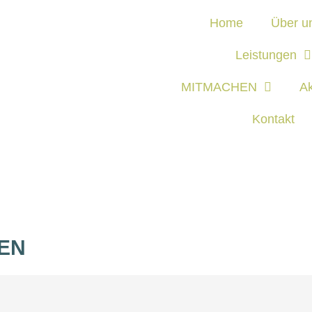
Home
Über u
Leis­tun­gen
MIT­MA­CHEN
Ak
Kon­takt
GEN