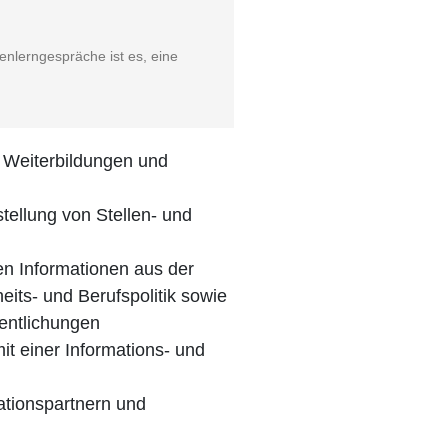
n­lern­ge­sprä­che ist es, eine
 Wei­ter­bil­dun­gen und
tel­lung von Stel­len- und
len Infor­ma­tio­nen aus der
ts- und Berufs­po­li­tik sowie
ffentlichungen
mit einer Infor­ma­ti­ons- und
­ti­ons­part­nern und