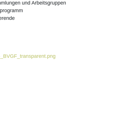
r­samm­lun­gen und Arbeitsgruppen
ingprogramm
ierende