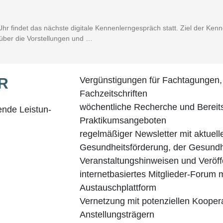
fin­det das nächs­te digi­ta­le Ken­nen­lern­ge­spräch statt. Ziel der Ken­ne
 über die Vor­stel­lun­gen und …
ER
Ver­güns­ti­gun­gen für Fach­ta­gun­gen,
Fachzeitschriften
wöchent­li­che Recher­che und Bereit­s
gen­de Leis­tun­
Praktikumsangeboten
regel­mä­ßi­ger News­let­ter mit aktu­el­
Gesund­heits­förderung, der Gesund­hei
Ver­an­stal­tungs­hin­wei­sen und Verö
inter­net­ba­sier­tes Mit­glie­der-Forum 
Austauschplattform
Ver­net­zung mit poten­zi­el­len Koope­ra
Anstellungsträgern