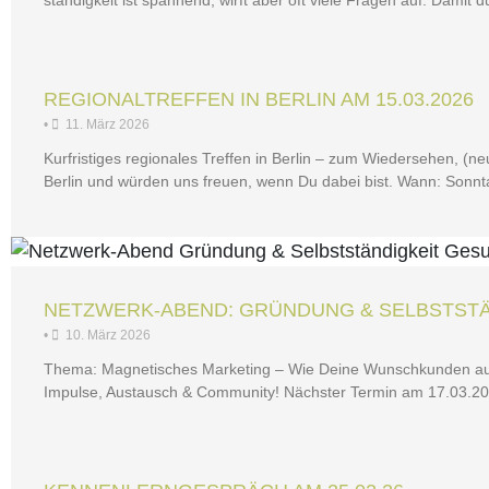
stän­dig­keit ist span­nend, wirft aber oft vie­le Fra­gen auf. Damit
REGIO­NAL­TREF­FEN IN BER­LIN AM 15.03.2026
•
11. März 2026
Kur­fris­ti­ges regio­na­les Tref­fen in Ber­lin – zum Wie­der­se­hen, (ne
Ber­lin und wür­den uns freu­en, wenn Du dabei bist. Wann: Sonn
NET­Z­­WERK-ABEND: GRÜN­DUNG & SELBST­STÄN
•
10. März 2026
The­ma: Magne­ti­sches Mar­ke­ting – Wie Dei­ne Wunsch­kun­den auf 
Impul­se, Aus­tausch & Com­mu­ni­ty! Nächs­ter Ter­min am 17.03.