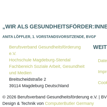
„WIR ALS GESUNDHEITSFÖRDER:INNE
ANI­TA LÖFF­LER, 1. VOR­STANDS­VOR­SIT­ZEN­DE, BVGF
WEIT
Berufsverband Gesundheitsförderung
e.V.
Hochschule Magdeburg-Stendal
Daten
Fachbereich Soziale Arbeit, Gesundheit
Impr
und Medien
Breitscheidstraße 2
Coo­ki
39114 Magdeburg Deutschland
© 2026 Berufsverband Gesundheitsförderung e.V. | B
Design & Technik von
ComputerButler Germany