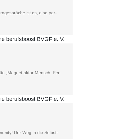
rn­ge­sprä­che ist es, eine per­
­to „Magnet­fak­tor Mensch: Per­
mu­ni­ty! Der Weg in die Selbst­