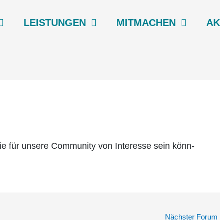
LEIS­TUN­GEN
MIT­MA­CHEN
AK
die für unse­re Com­mu­ni­ty von Inter­es­se sein könn­
Nächster Forum