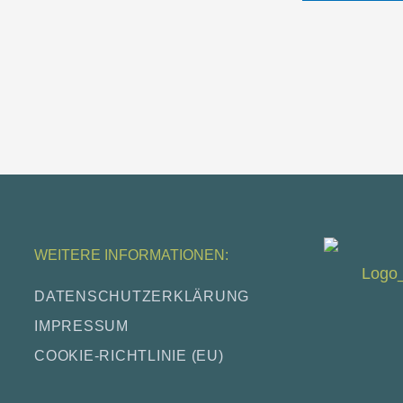
WEITERE INFORMATIONEN:
DATEN­SCHUTZ­ER­KLÄ­RUNG
IMPRES­SUM
COO­KIE-RICH­T­­LI­­NIE (EU)