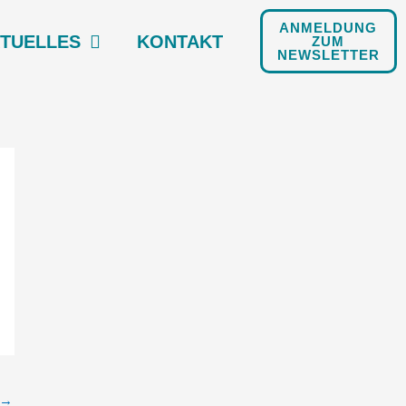
ANMELDUNG
TU­EL­LES
KON­TAKT
ZUM
NEWSLETTER
→