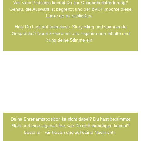
Wie vie­le Pod­casts kennst Du zur Gesund­heits­förderung?
Genau, die Aus­wahl ist begrenzt und der BVGF möch­te die­se
Lücke ger­ne schlie­ßen.
Hast Du Lust auf Inter­views, Sto­rytel­ling und span­nen­de
Gesprä­che? Dann kre­iere mit uns inspi­rie­ren­de Inhal­te und
bring dei­ne Stim­me ein!
Dei­ne Ehren­amts­po­si­ti­on ist nicht dabei? Du hast bestimm­te
Skills und eine eige­ne Idee, wie Du dich ein­brin­gen kannst?
Bes­tens – wir freu­en uns auf dei­ne Nach­richt!