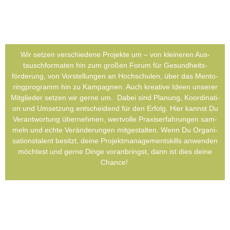
Wir set­zen ver­schie­de­ne Pro­jek­te um – von klei­ne­ren Aus­
tausch­for­ma­ten hin zum gro­ßen Forum für Gesund­heits­
förderung, von Vor­stel­lun­gen an Hoch­schu­len, über das Men­to­
ring­pro­gramm hin zu Kam­pa­gnen. Auch krea­ti­ve Ideen unse­rer
Mit­glie­der set­zen wir ger­ne um.
Dabei sind Pla­nung, Koor­di­na­ti­
on und Umset­zung ent­schei­dend für den Erfolg. Hier kannst Du
Ver­ant­wor­tung über­neh­men, wert­vol­le Pra­xis­er­fah­run­gen sam­
meln und ech­te Ver­än­de­run­gen mit­ge­stal­ten. Wenn Du Orga­ni­
sa­ti­ons­ta­lent besitzt, dei­ne Pro­jekt­ma­nage­ments­kills anwen­den
möch­test und ger­ne Din­ge vor­an­bringst, dann ist dies dei­ne
Chan­ce!