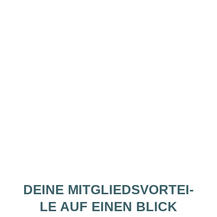
„DER BVGF E. V. VER­BIN­
DET, VER­MIT­TELT, BIL­DET –
UND MACHT SPASS!“
ANTHEA HEI­SE, EHEM. VOR­STAND, BVGF
DEI­NE MIT­GLIEDS­VOR­TEI­
LE AUF EINEN BLICK