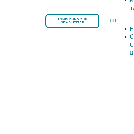
K
T
ANMELDUNG ZUM
NEWSLETTER
H
Ü
U