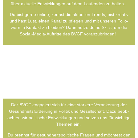
über aktu­el­le Ent­wick­lun­gen auf dem Lau­fen­den zu hal­ten.
Du bist ger­ne online, kennst die aktu­el­len Trends, bist krea­tiv
und hast Lust, einen Kanal zu pfle­gen und mit unse­ren Fol­lo­
wern in Kon­takt zu blei­ben? Dann nut­ze dei­ne Skills, um die
Social-Media-Auf­trit­te des BVGF vor­an­zu­brin­gen!
Der BVGF enga­giert sich für eine stär­ke­re Ver­an­ke­rung der
Gesund­heits­förderung in Poli­tik und Gesell­schaft. Dazu beob­
ach­ten wir poli­ti­sche Ent­wick­lun­gen und set­zen uns für wich­ti­ge
The­men ein.
Du brennst für gesund­heits­po­li­ti­sche Fra­gen und möch­test den