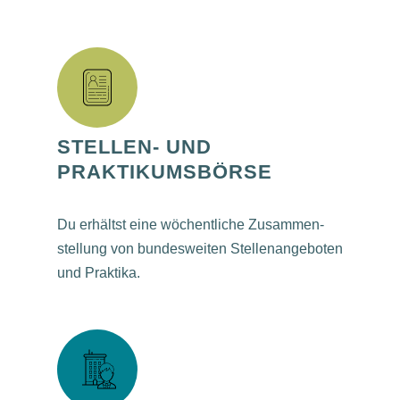
STEL­LEN- UND
PRAKTIKUMSBÖRSE
Du erhältst eine wöchent­li­che Zusam­men­
stel­lung von bun­des­wei­ten Stel­len­an­ge­bo­ten
und Praktika.