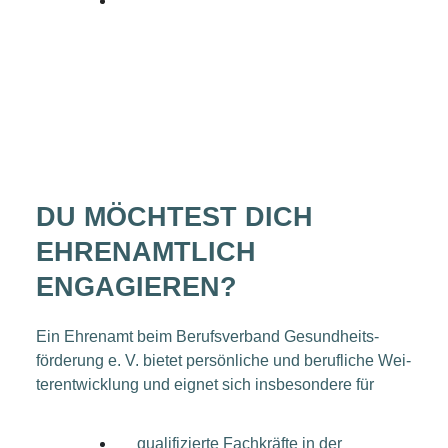
DU MÖCH­TEST DICH
EHREN­AMT­LICH
ENGAGIEREN?
Ein Ehren­amt beim Berufs­ver­band Gesund­heits­
förderung e. V. bie­tet per­sön­li­che und beruf­li­che Wei­
ter­ent­wick­lung und eig­net sich ins­be­son­de­re für
qua­li­fi­zier­te Fach­kräf­te in der