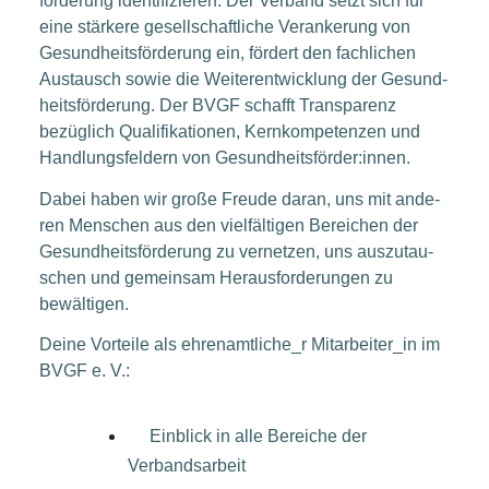
förderung iden­ti­fi­zie­ren.
Der Ver­band setzt sich für
eine stär­ke­re gesell­schaft­li­che Ver­an­ke­rung von
Gesund­heits­förderung ein, för­dert den fach­li­chen
Aus­tausch sowie die Wei­ter­ent­wick­lung der Gesund­
heits­förderung. Der BVGF schafft Trans­pa­renz
bezüg­lich Qua­li­fi­ka­tio­nen, Kern­kom­pe­ten­zen und
Hand­lungs­fel­dern von Gesundheitsförder:innen.
Dabei haben wir gro­ße Freu­de dar­an, uns mit ande­
ren Men­schen aus den viel­fäl­ti­gen Berei­chen der
Gesund­heits­förderung zu ver­net­zen, uns aus­zu­tau­
schen und gemein­sam Her­aus­for­de­run­gen zu
bewältigen.
Dei­ne Vor­tei­le als ehrenamtliche_r Mitarbeiter_in im
BVGF e. V.:
Ein­blick in alle Berei­che der
Verbandsarbeit