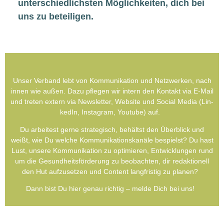
unter­schied­lichs­ten Mög­lich­kei­ten, dich bei
uns zu beteiligen.
Unser Ver­band lebt von Kom­mu­ni­ka­ti­on und Netz­wer­ken, nach
innen wie außen. Dazu pfle­gen wir intern den Kon­takt via E‑Mail
und tre­ten extern via News­let­ter, Web­site und Social Media (Lin­
ke­dIn, Insta­gram, You­tube) auf.
Du arbei­test ger­ne stra­te­gisch, behältst den Über­blick und
weißt, wie Du wel­che Kom­mu­ni­ka­ti­ons­ka­nä­le bespielst? Du hast
Lust, unse­re Kom­mu­ni­ka­ti­on zu opti­mie­ren, Ent­wick­lun­gen rund
um die Gesund­heits­förderung zu beob­ach­ten, dir redak­tio­nell
den Hut auf­zu­set­zen und Con­tent lang­fris­tig zu pla­nen?
Dann bist Du hier genau rich­tig – mel­de Dich bei uns!