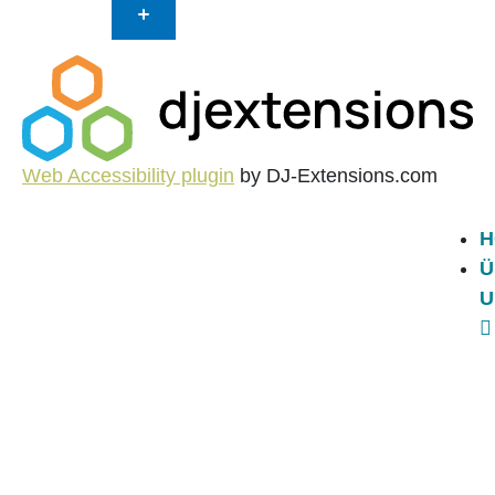
Web Accessibility plugin
by DJ-Extensions.com
H
Ü
U