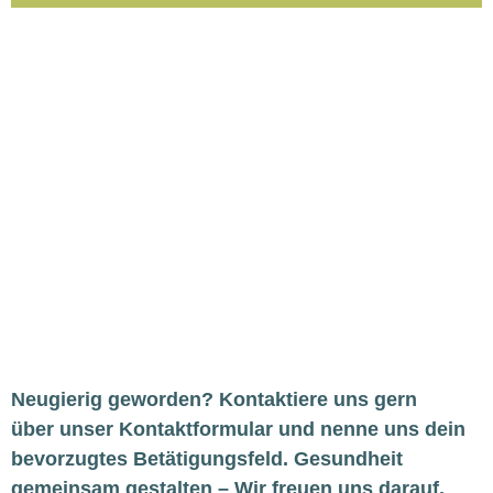
Neu­gie­rig gewor­den? Kon­tak­tie­re uns gern
über
unser Kon­takt­for­mu­lar und nen­ne uns dein
bevor­zug­tes Betä­ti­gungs­feld.
Gesund­heit
gemein­sam gestal­ten – Wir freu­en uns dar­auf,