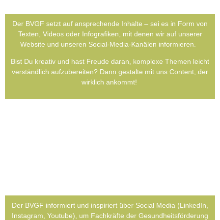
Der BVGF setzt auf anspre­chen­de Inhal­te – sei es in Form von
Tex­ten, Vide­os oder Info­gra­fi­ken, mit denen wir auf unse­rer
Web­site und unse­ren Social-Media-Kanä­len infor­mie­ren.
Bist Du krea­tiv und hast Freu­de dar­an, kom­ple­xe The­men leicht
ver­ständ­lich auf­zu­be­rei­ten? Dann gestal­te mit uns Con­tent, der
wirk­lich ankommt!
Der BVGF infor­miert und inspi­riert über Social Media (Lin­ke­dIn,
Insta­gram, You­tube), um Fach­kräf­te der Gesund­heits­förderung