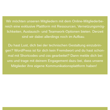
Wir möch­ten unse­ren Mit­glie­dern mit dem Online-Mit­glie­der­be­
reich eine exklu­si­ve Platt­form mit Res­sour­cen, Ver­net­zungs­mög­
lich­kei­ten, Aus­tausch- und Team­work-Optio­nen bie­ten. Der­zeit
sind wir dabei aller­dings noch im Auf­bau.
Du hast Lust, dich bei der tech­ni­schen Gestal­tung ein­zu­brin­
gen? Word­Press ist für dich kein Fremd­wort und du hast schon­
mal mit Short­codes und css gear­bei­tet? Dann mel­de dich bei
uns und tra­ge mit dei­nem Enga­ge­ment dazu bei, dass unse­re
Mit­glie­der ihre eige­ne Kom­mu­ni­ka­ti­ons­platt­form haben!