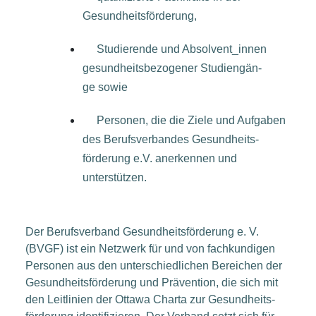
Gesundheitsförderung,
Stu­die­ren­de und Absolvent_innen
gesund­heits­be­zo­ge­ner Stu­di­en­gän­
ge sowie
Per­so­nen, die die Zie­le und Auf­ga­ben
des Berufs­ver­ban­des Gesund­heits­
förderung e.V. aner­ken­nen und
unterstützen.
Der Berufs­ver­band Gesund­heits­förderung e. V.
(BVGF) ist ein Netz­werk für und von fach­kun­di­gen
Per­so­nen aus den unter­schied­li­chen Berei­chen der
Gesund­heits­förderung und Prä­ven­ti­on, die sich mit
den Leit­li­ni­en der Otta­wa Char­ta zur Gesund­heits­