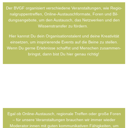
Der BVGF orga­ni­siert ver­schie­de­ne Ver­an­stal­tun­gen, wie Regio­
nal­grup­pen­tref­fen, Online-Aus­tausch­for­ma­te, Foren und Bil­
dungs­an­ge­bo­te, um den Aus­tausch, das Netz­wer­ken und den
Wis­sens­trans­fer zu för­dern.
Hier kannst Du dein Orga­ni­sa­ti­ons­ta­lent und dei­ne Krea­ti­vi­tät
ein­set­zen, um inspi­rie­ren­de Events auf die Bei­ne zu stel­len.
Wenn Du ger­ne Erleb­nis­se schaffst und Men­schen zusam­men­
bringst, dann bist Du hier genau rich­tig!
Egal ob Online-Aus­tausch, regio­na­le Tref­fen oder gro­ße Foren
– für unse­re Ver­an­stal­tun­gen brau­chen wir immer wie­der
Moderator:innen mit guten kom­mu­ni­ka­ti­ven Fähig­kei­ten, um