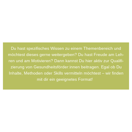
Du hast spe­zi­fi­sches Wis­sen zu einem The­men­be­reich und
möch­test die­ses ger­ne wei­ter­ge­ben? Du hast Freu­de am Leh­
ren und am Moti­vie­ren? Dann kannst Du hier aktiv zur Qua­li­fi­
zie­rung von Gesundheitsförder:innen bei­tra­gen. Egal ob Du
Inhal­te, Metho­den oder Skills ver­mit­teln möch­test – wir fin­den
mit dir ein geeig­ne­tes For­mat!