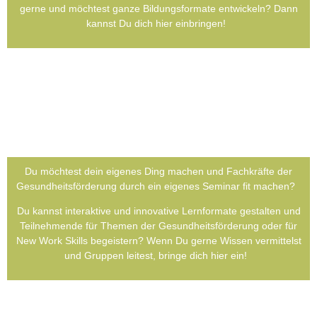
ger­ne und möch­test gan­ze Bil­dungs­for­ma­te ent­wi­ckeln? Dann
kannst Du dich hier ein­brin­gen!
Du möch­test dein eige­nes Ding machen und Fach­kräf­te der
Gesund­heits­förderung durch ein eige­nes Semi­nar fit machen?
Du kannst inter­ak­ti­ve und inno­va­ti­ve Lern­for­ma­te gestal­ten und
Teil­neh­men­de für The­men der Gesund­heits­förderung oder für
New Work Skills begeis­tern? Wenn Du ger­ne Wis­sen ver­mit­telst
und Grup­pen lei­test, brin­ge dich hier ein!