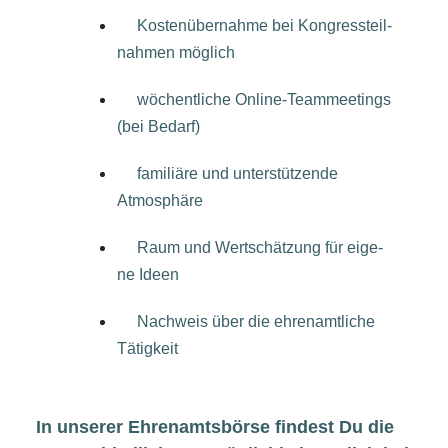
Kos­ten­über­nah­me bei Kon­gress­teil­
nah­men möglich
wöchent­li­che Online-Team­mee­tings
(bei Bedarf)
fami­liä­re und unter­stüt­zen­de
Atmosphäre
Raum und Wert­schät­zung für eige­
ne Ideen
Nach­weis über die ehren­amt­li­che
Tätigkeit
In unse­rer Ehren­amts­bör­se fin­dest Du die