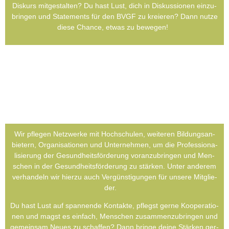
Dis­kurs mit­ge­stal­ten? Du hast Lust, dich in Dis­kus­sio­nen ein­zu­
brin­gen und State­ments für den BVGF zu kre­ieren? Dann nut­ze
die­se Chan­ce, etwas zu bewe­gen!
Wir pfle­gen Netz­wer­ke mit Hoch­schu­len, wei­te­ren Bil­dungs­an­
bie­tern, Orga­ni­sa­tio­nen und Unter­neh­men, um die Pro­fes­sio­na­
li­sie­rung der Gesund­heits­förderung vor­an­zu­brin­gen und Men­
schen in der Gesund­heits­förderung zu stär­ken. Unter ande­rem
ver­han­deln wir hier­zu auch Ver­güns­ti­gun­gen für unse­re Mit­glie­
der.
Du hast Lust auf span­nen­de Kon­tak­te, pflegst ger­ne Koope­ra­tio­
nen und magst es ein­fach, Men­schen zusam­men­zu­brin­gen und
gemein­sam Neu­es zu schaf­fen? Dann brin­ge dei­ne Stär­ken ger­