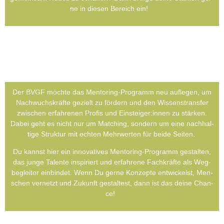
ne in die­sen Bereich ein!
Der BVGF möch­te das Men­to­ring-Pro­gramm neu auf­le­gen, um
Nach­wuchs­kräf­te gezielt zu för­dern und den Wis­sens­trans­fer
zwi­schen erfah­re­nen Pro­fis und Einsteiger:innen zu stär­ken.
Dabei geht es nicht nur um Matching, son­dern um eine nach­hal­
ti­ge Struk­tur mit ech­ten Mehr­wer­ten für bei­de Sei­ten.
Du kannst hier ein inno­va­ti­ves Men­to­ring-Pro­gramm gestal­ten,
das jun­ge Talen­te inspi­riert und erfah­re­ne Fach­kräf­te als Weg­
be­glei­ter ein­bin­det. Wenn Du ger­ne Kon­zep­te ent­wi­ckelst, Men­
schen ver­netzt und Zukunft gestal­test, dann ist das dei­ne Chan­
ce!