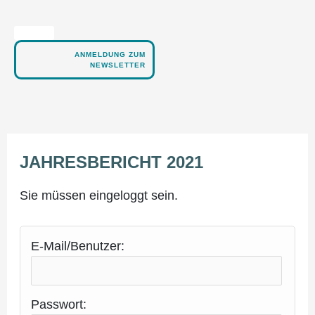
Zum
Inhalt
springen
ANMELDUNG ZUM
NEWSLETTER
JAH­RES­BE­RICHT 2021
Sie müssen eingeloggt sein.
E-Mail/Benutzer:
Passwort: