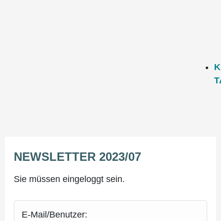
K
T
NEWS­LET­TER 2023/07
Sie müssen eingeloggt sein.
E-Mail/Benutzer: