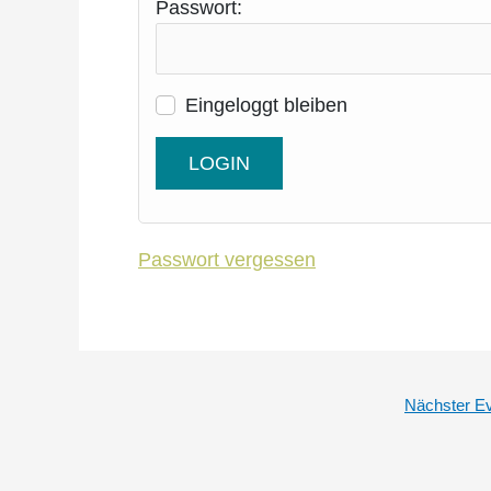
Pass­wort:
Ein­ge­loggt bleiben
Pass­wort vergessen
Nächster E