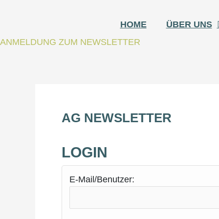
Zum
Inhalt
HOME
ÜBER UNS
springen
ANMELDUNG ZUM NEWSLETTER
AG NEWS­LET­TER
LOG­IN
E‑Mail/Benutzer: