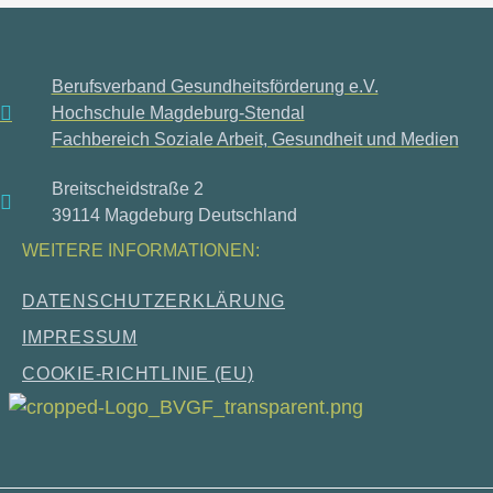
Berufsverband Gesundheitsförderung e.V.
Hochschule Magdeburg-Stendal
Fachbereich Soziale Arbeit, Gesundheit und Medien
Breitscheidstraße 2
39114 Magdeburg Deutschland
WEITERE INFORMATIONEN:
DATEN­SCHUTZ­ER­KLÄ­RUNG
IMPRES­SUM
COO­KIE-RICH­T­­LI­­NIE (EU)