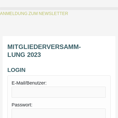
Zum
Inhalt
ANMELDUNG ZUM NEWSLETTER
springen
MIT­GLIE­DER­VER­SAMM­
LUNG 2023
LOG­IN
E‑Mail/Benutzer:
Pass­wort: