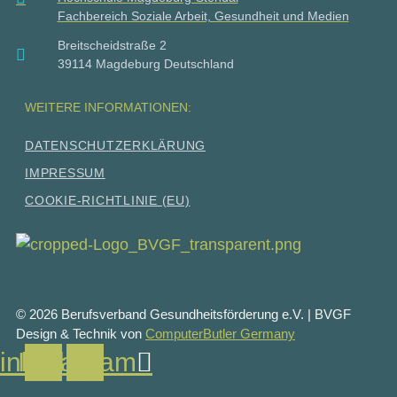
Fachbereich Soziale Arbeit, Gesundheit und Medien
Breitscheidstraße 2
39114 Magdeburg Deutschland
WEITERE INFORMATIONEN:
DATEN­SCHUTZ­ER­KLÄ­RUNG
IMPRES­SUM
COO­KIE-RICH­T­­LI­­NIE (EU)
© 2026 Berufsverband Gesundheitsförderung e.V. | BVGF
Design & Technik von
ComputerButler Germany
inkedin
Instagram