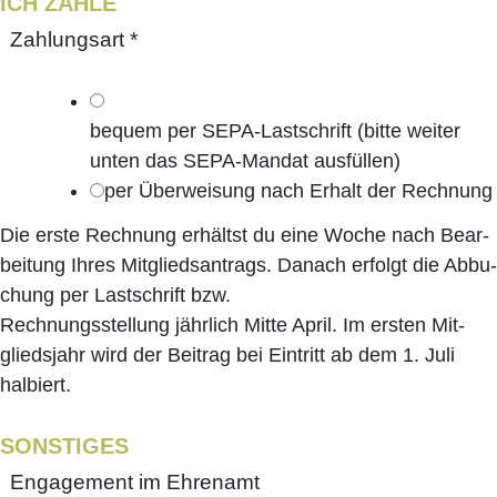
ICH ZAH­LE
Zah­lungs­art
*
bequem per SEPA-Last­schrift (bit­te wei­ter
unten das SEPA-Man­dat ausfüllen)
per Über­wei­sung nach Erhalt der Rechnung
Die ers­te Rech­nung erhältst du eine Woche nach Bear­
bei­tung Ihres Mit­glieds­an­trags. Danach erfolgt die Abbu­
chung per Last­schrift bzw.
Rech­nungs­stel­lung jähr­lich Mit­te April. Im ers­ten Mit­
glieds­jahr wird der Bei­trag bei Ein­tritt ab dem 1. Juli
halbiert.
SONS­TI­GES
Enga­ge­ment im Ehrenamt