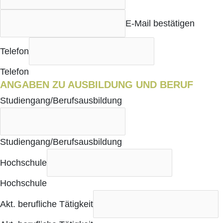
E‑Mail bestä­ti­gen
Tele­fon
Tele­fon
ANGA­BEN ZU AUS­BIL­DUNG UND BERUF
Studiengang/Berufsausbildung
Studiengang/Berufsausbildung
Hoch­schu­le
Hoch­schu­le
Akt. beruf­li­che Tätig­keit