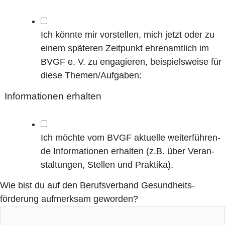
Ich könn­te mir vor­stel­len, mich jetzt oder zu
einem spä­te­ren Zeit­punkt ehren­amt­lich im
BVGF e. V. zu enga­gie­ren, bei­spiels­wei­se für
die­se Themen/Aufgaben:
Infor­ma­tio­nen erhalten
Ich möch­te vom BVGF aktu­el­le wei­ter­füh­ren­
de Infor­ma­tio­nen erhal­ten (z.B. über Ver­an­
stal­tun­gen, Stel­len und Praktika).
Wie bist du auf den Berufs­ver­band Gesund­heits­
förderung auf­merk­sam geworden?