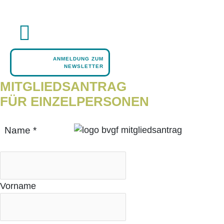
Zum
Inhalt
springen
ANMELDUNG ZUM
NEWSLETTER
MIT­GLIEDS­AN­TRAG
FÜR EINZELPERSONEN
Name
*
Vor­na­me