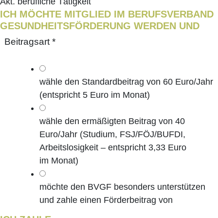
Akt. beruf­li­che Tätigkeit
ICH MÖCH­TE MIT­GLIED IM BERUFS­VER­BAND
GESUND­HEITS­FÖRDERUNG WER­DEN UND
Bei­trags­art
*
wäh­le den Stan­dard­bei­trag von 60 Euro/Jahr
(ent­spricht 5 Euro im Monat)
wäh­le den ermä­ßig­ten Bei­trag von 40
Euro/Jahr (Stu­di­um, FSJ/FÖJ/BUFDI,
Arbeits­lo­sig­keit – ent­spricht 3,33 Euro
im Monat)
möch­te den BVGF beson­ders unter­stüt­zen
und zah­le einen För­der­bei­trag von