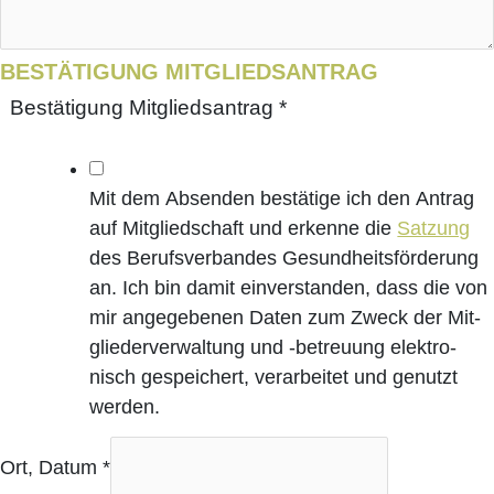
BESTÄ­TI­GUNG MITGLIEDSANTRAG
Bestä­ti­gung Mit­glieds­an­trag
*
Mit dem Absen­den bestä­ti­ge ich den Antrag
auf Mit­glied­schaft und erken­ne die
Sat­zung
des Berufs­ver­ban­des Gesund­heits­förderung
an. Ich bin damit ein­ver­stan­den, dass die von
mir ange­ge­be­nen Daten zum Zweck der Mit­
glie­der­ver­wal­tung und ‑betreu­ung elek­tro­
nisch gespei­chert, ver­ar­bei­tet und genutzt
werden.
Ort, Datum
*