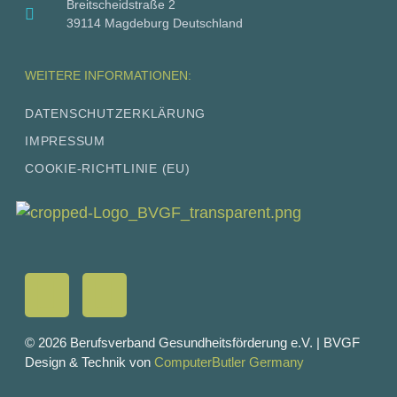
Breitscheidstraße 2
39114 Magdeburg Deutschland
WEITERE INFORMATIONEN:
DATEN­SCHUTZ­ER­KLÄ­RUNG
IMPRES­SUM
COO­KIE-RICH­T­­LI­­NIE (EU)
L
I
i
n
© 2026 Berufsverband Gesundheitsförderung e.V. | BVGF
Design & Technik von
ComputerButler Germany
n
s