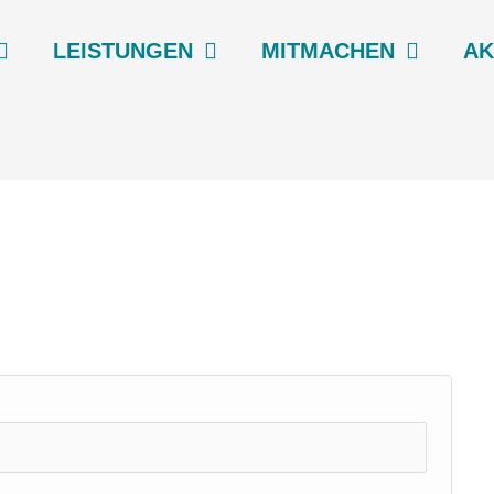
LEIS­TUN­GEN
MIT­MA­CHEN
AK