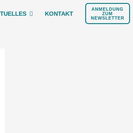
ANMELDUNG
TU­EL­LES
KON­TAKT
ZUM
NEWSLETTER