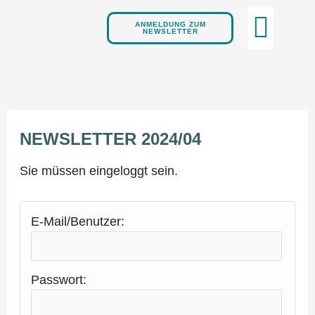
Zum
Inhalt
ANMELDUNG ZUM
NEWSLETTER
springen
MIT­MA­CHEN
LEIS­TUN­GEN
ÜBER UNS
AKTU­EL­LES
KON­TAK
NEWS­LET­TER 2024/04
Sie müssen eingeloggt sein.
E-Mail/Benutzer:
Passwort: