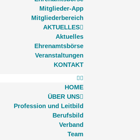
Mit­­glie­­der-App
Mit­glie­der­be­reich
AKTU­EL­LES
Aktu­el­les
Ehren­amts­bör­se
Ver­an­stal­tun­gen
KON­TAKT
HOME
ÜBER UNS
Pro­fes­si­on und Leitbild
Berufs­bild
Ver­band
Team