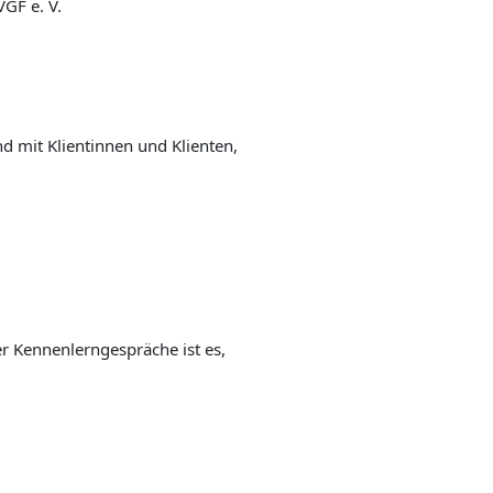
mit Kli­en­tin­nen und Kli­en­ten,
 Ken­nen­lern­ge­sprä­che ist es,