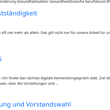
tständigkeit
t viel mehr als allein. Das gilt nicht nur für unse­re Arbeit für und 
6
fin­det das nächs­te digi­ta­le Ken­nen­lern­ge­spräch statt. Ziel der
au­en, über die Vor­stel­lun­gen und …
m­lung und Vorstandswahl