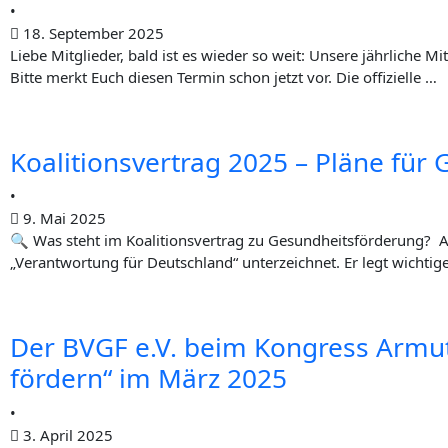
im
•
18. September 2025
März 2025
Lie­be Mitglieder, bald ist es wie­der so weit: Unse­re jähr­li­che
Bit­te merkt Euch die­sen Ter­min schon jetzt vor. Die offi­zi­el­le …
Koali­ti­ons­ver­trag 2025 – Plä­ne f
•
9. Mai 2025
🔍 Was steht im Koali­ti­ons­ver­trag zu Gesundheitsförderung? A
„Ver­ant­wor­tung für Deutsch­land“ unter­zeich­net. Er legt wich­ti­ge
Der BVGF e.V. beim Kon­gress Armut 
för­dern“ im März 2025
•
3. April 2025