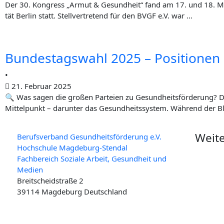
Der 30. Kon­gress „Armut & Gesund­heit“ fand am 17. und 18. März
tät Ber­lin statt. Stell­ver­tre­tend für den BVGF e.V. war …
Bun­des­tags­wahl 2025 – Posi­tio­n
•
21. Februar 2025
🔍 Was sagen die gro­ßen Par­tei­en zu Gesundheitsförderung? Die 
Mit­tel­punkt – dar­un­ter das Gesund­heits­sys­tem. Wäh­rend der Bl
Weite
Berufsverband Gesundheitsförderung e.V.
Hochschule Magdeburg-Stendal
Fachbereich Soziale Arbeit, Gesundheit und
Medien
Breitscheidstraße 2
39114 Magdeburg Deutschland