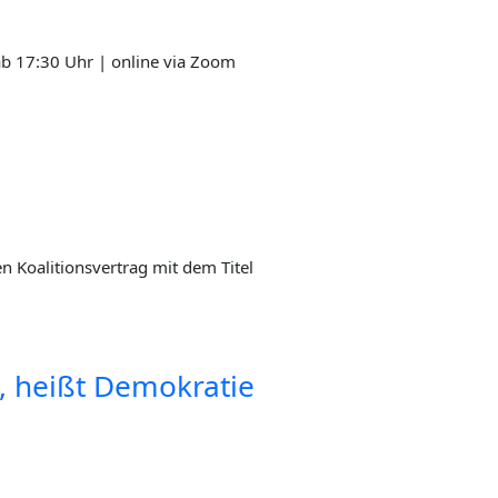
 | ab 17:30 Uhr | online via Zoom
oali­ti­ons­ver­trag mit dem Titel
 heißt Demo­kra­tie