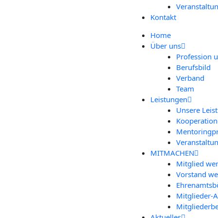
Ver­an­stal­tu
Kon­takt
Home
Über uns
Pro­fes­si­on 
Berufs­bild
Ver­band
Team
Leis­tun­gen
Unse­re Leis
Koope­ra­tio­
Men­to­ring­
Ver­an­stal­tu
MIT­MA­CHEN
Mit­glied we
Vor­stand w
Ehren­amts­bö
Mit­­glie­­der
Mit­glie­der­b
Aktu­el­les