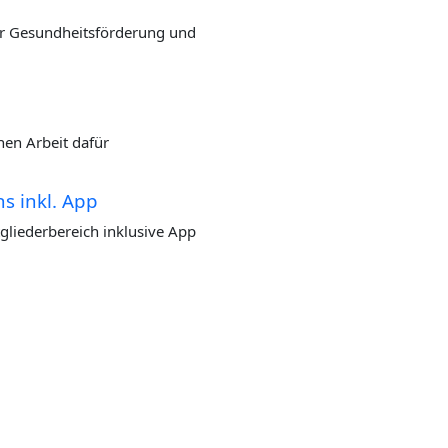
der Gesund­heits­förderung und
­chen Arbeit dafür
hs inkl. App
t­glie­der­be­reich inklu­si­ve App