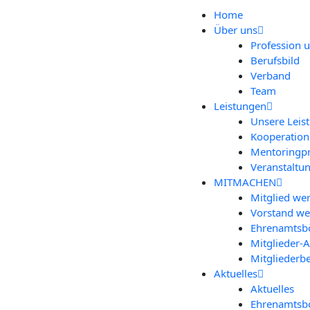
Home
Über uns
Pro­fes­si­on 
Berufs­bild
Ver­band
Team
Leis­tun­gen
Unse­re Leis
Koope­ra­tio­
Men­to­ring­
Ver­an­stal­tu
MIT­MA­CHEN
Mit­glied we
Vor­stand w
Ehren­amts­bö
Mit­­glie­­der
Mit­glie­der­b
Aktu­el­les
Aktu­el­les
Ehren­amts­bö