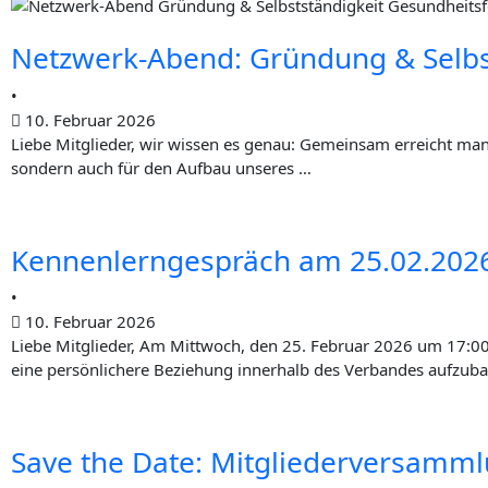
–
heit
40
för­
Netz­werk-Abend: Grün­dung & Selbs
Jah­
dern,
•
10. Februar 2026
Lie­be Mitglieder, wir wis­sen es genau: Gemein­sam erreicht man of
re
heißt
son­dern auch für den Auf­bau unse­res …
Ottawa-
Demo­
Ken­nen­lern­ge­spräch am 25.02.202
Charta
kra­
•
tie
10. Februar 2026
Lie­be Mitglieder, Am Mitt­woch, den 25. Febru­ar 2026 um 17:00 Uhr 
för­
eine per­sön­li­che­re Bezie­hung inner­halb des Ver­ban­des auf­zu­b
dern“
Save the Date: Mit­glie­der­ver­sam