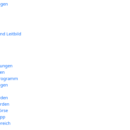
n­gen
und Leitbild
tungen
nen
pro­gramm
n­gen
rden
erden
r­se
-App
e­reich