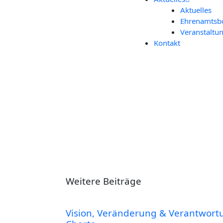
Aktu­el­les
Ehren­amts­bö
Ver­an­stal­tu
Kon­takt
Weitere Beiträge
Visi­on, Ver­än­de­rung & Ver­ant­wor­