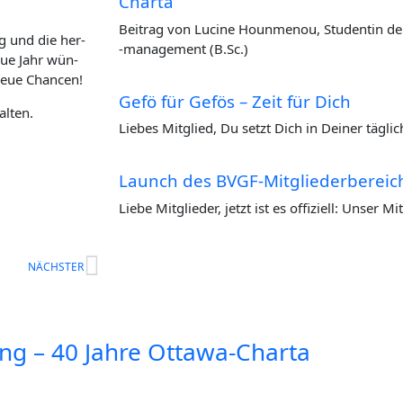
Charta
Bei­trag von Luci­ne Houn­me­nou, Stu­den­tin 
ng und die her­
‑manage­ment (B.Sc.)
neue Jahr wün­
 neue Chancen!
Gefö für Gefös – Zeit für Dich
alten.
Lie­bes Mit­glied, Du setzt Dich in Dei­ner täg­li
Launch des BVGF-Mit­glie­der­be­reic
Lie­be Mit­glie­der, jetzt ist es offi­zi­ell: Unser Mi
Nächster
NÄCHSTER
tung – 40 Jah­re Ottawa-Charta