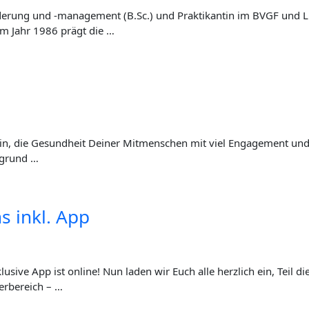
erung und ‑manage­ment (B.Sc.) und Prak­ti­kan­tin im BVGF und Lil­l
g im Jahr 1986 prägt die …
 ein, die Gesund­heit Dei­ner Mit­men­schen mit viel Enga­ge­ment und
r­grund …
s inkl. App
rung
rung
 inklu­si­ve App ist online! Nun laden wir Euch alle herz­lich ein, Teil d
er­be­reich – …