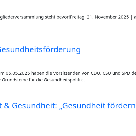
 Mit­glie­der­ver­samm­lung steht bevor!Frei­tag, 21. Novem­ber 2025
ür Gesundheitsförderung
m 05.05.2025 haben die Vor­sit­zen­den von CDU, CSU und SPD den K
 Grund­stei­ne für die Gesund­heits­po­li­tik …
& Gesund­heit: „Gesund­heit för­dern,