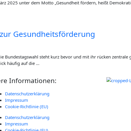
 2025 unter dem Mot­to „Gesund­heit för­dern, heißt Demo­kra­tie fö
en zur Gesundheitsförderung
Bun­des­tags­wahl steht kurz bevor und mit ihr rücken zen­tra­le ge
ick häu­fig auf die …
re Informationen:
Daten­schutz­er­klä­rung
Impres­sum
Coo­kie-Rich­t­­li­­nie (EU)
Daten­schutz­er­klä­rung
Impres­sum
Coo­kie-Rich­t­­li­­nie (EU)