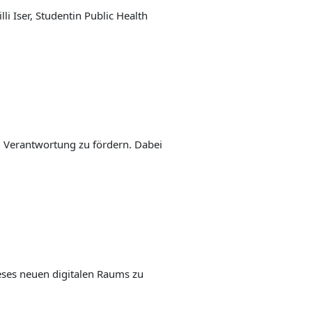
i Iser, Stu­den­tin Public Health
 Ver­ant­wor­tung zu för­dern. Dabei
ie­ses neu­en digi­ta­len Raums zu