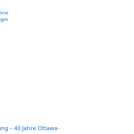
r­se
n­gen
tung – 40 Jah­re Ottawa-