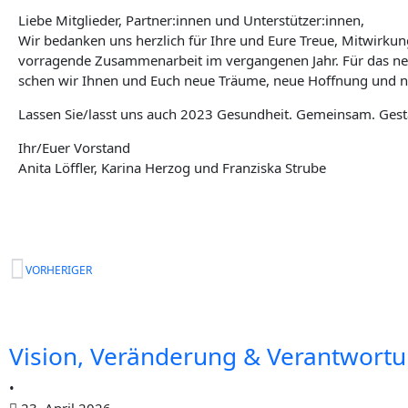
Lie­be Mit­glie­der, Partner:innen und Unterstützer:innen,
Wir bedan­ken uns herz­lich für Ihre und Eure Treue, Mit­wir­ku
vor­ra­gen­de Zusam­men­ar­beit im ver­gan­ge­nen Jahr. Für das 
schen wir Ihnen und Euch neue Träu­me, neue Hoff­nung und
Las­sen Sie/lasst uns auch 2023 Gesund­heit. Gemein­sam. Gest
Ihr/Euer Vor­stand
Ani­ta Löff­ler, Kari­na Her­zog und Fran­zis­ka Strube
Zurück
VORHERIGER
Visi­
Gefö
Launch
Netz­
Ken­
Save
Koali­
Der
Bun­
on,
für
des
werk-
nen­
the
ti­
BVGF
des­
Visi­on, Ver­än­de­rung & Ver­ant­wor­
•
23. April 2026