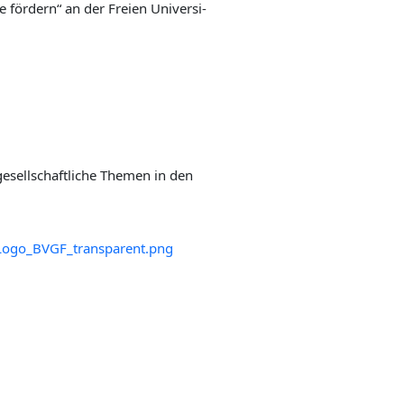
r­dern“ an der Frei­en Uni­ver­si­
sell­schaft­li­che The­men in den