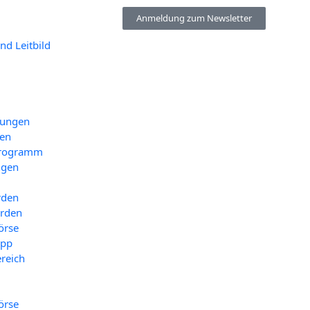
Anmeldung zum Newsletter
und Leitbild
tungen
nen
pro­gramm
n­gen
rden
erden
r­se
-App
e­reich
r­se