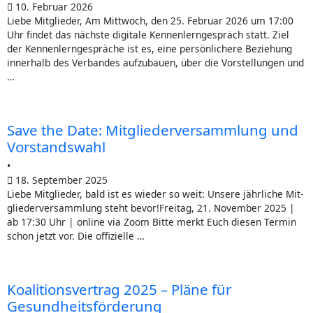
im
10. Februar 2026
März 2025
Lie­be Mitglieder, Am Mitt­woch, den 25. Febru­ar 2026 um 17:00
Uhr fin­det das nächs­te digi­ta­le Ken­nen­lern­ge­spräch statt. Ziel
der Ken­nen­lern­ge­sprä­che ist es, eine per­sön­li­che­re Bezie­hung
inner­halb des Ver­ban­des auf­zu­bau­en, über die Vor­stel­lun­gen und
…
Save the Date: Mit­glie­der­ver­samm­lung und
Vorstandswahl
•
18. September 2025
Lie­be Mitglieder, bald ist es wie­der so weit: Unse­re jähr­li­che Mit­
glie­der­ver­samm­lung steht bevor!Frei­tag, 21. Novem­ber 2025 |
ab 17:30 Uhr | online via Zoom Bit­te merkt Euch die­sen Ter­min
schon jetzt vor. Die offi­zi­el­le …
Koali­ti­ons­ver­trag 2025 – Plä­ne für
Gesundheitsförderung