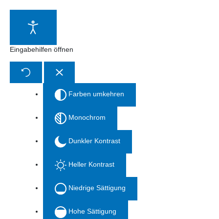
Zum
Inhalt
springen
Eingabehilfen öffnen
Farben umkehren
Monochrom
Dunkler Kontrast
Heller Kontrast
Niedrige Sättigung
Hohe Sättigung