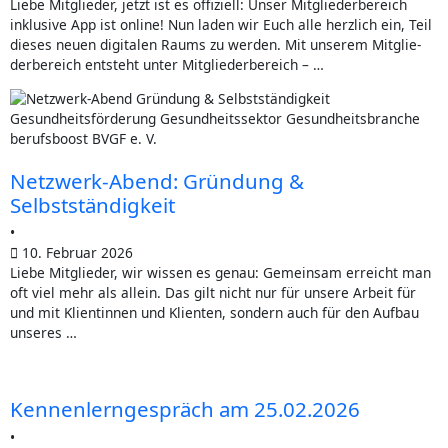
–
heit
Lie­be Mitglieder, jetzt ist es offi­zi­ell: Unser Mit­glie­der­be­reich
inklu­si­ve App ist online! Nun laden wir Euch alle herz­lich ein, Teil
40
för­
die­ses neu­en digi­ta­len Raums zu werden. Mit unse­rem Mit­glie­
der­be­reich ent­steht unter Mit­glie­der­be­reich – …
Jah­
dern,
re
heißt
Netz­werk-Abend: Grün­dung &
Ottawa-
Demo­
Selbstständigkeit
Charta
kra­
•
10. Februar 2026
Lie­be Mitglieder, wir wis­sen es genau: Gemein­sam erreicht man
tie
oft viel mehr als allein. Das gilt nicht nur für unse­re Arbeit für
und mit Kli­en­tin­nen und Kli­en­ten, son­dern auch für den Auf­bau
för­
unse­res …
dern“
Ken­nen­lern­ge­spräch am 25.02.2026
•