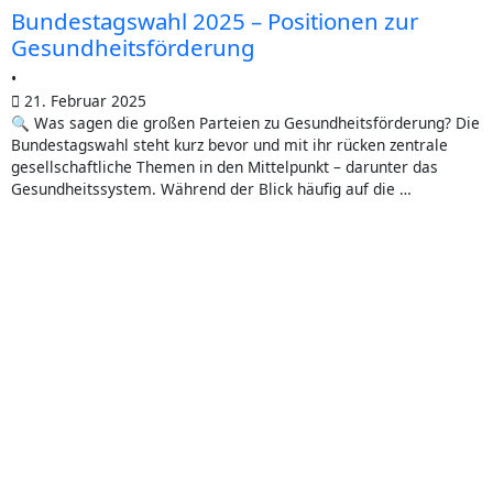
Bun­des­tags­wahl 2025 – Posi­tio­nen zur
Gesundheitsförderung
•
21. Februar 2025
🔍 Was sagen die gro­ßen Par­tei­en zu Gesundheitsförderung? Die
Bun­des­tags­wahl steht kurz bevor und mit ihr rücken zen­tra­le
gesell­schaft­li­che The­men in den Mit­tel­punkt – dar­un­ter das
Gesund­heits­sys­tem. Wäh­rend der Blick häu­fig auf die …