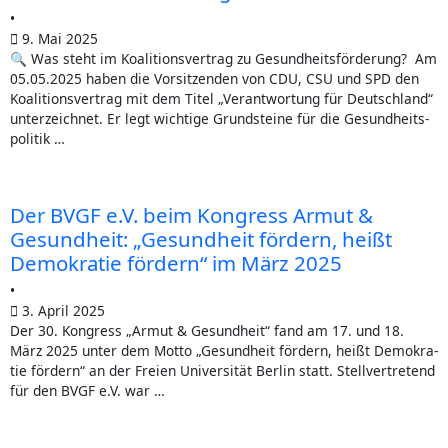
•
9. Mai 2025
🔍 Was steht im Koali­ti­ons­ver­trag zu Gesundheitsförderung? Am
05.05.2025 haben die Vor­sit­zen­den von CDU, CSU und SPD den
Koali­ti­ons­ver­trag mit dem Titel „Ver­ant­wor­tung für Deutsch­land“
unter­zeich­net. Er legt wich­ti­ge Grund­stei­ne für die Gesund­heits­
po­li­tik …
Der BVGF e.V. beim Kon­gress Armut &
Gesund­heit: „Gesund­heit för­dern, heißt
Demo­kra­tie för­dern“ im März 2025
•
3. April 2025
Der 30. Kon­gress „Armut & Gesund­heit“ fand am 17. und 18.
März 2025 unter dem Mot­to „Gesund­heit för­dern, heißt Demo­kra­
tie för­dern“ an der Frei­en Uni­ver­si­tät Ber­lin statt. Stell­ver­tre­tend
für den BVGF e.V. war …