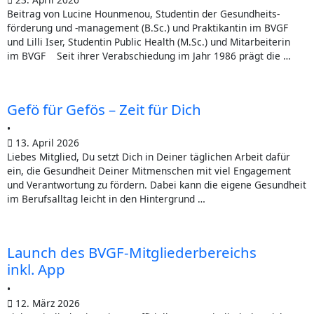
Bei­trag von Luci­ne Houn­me­nou, Stu­den­tin der Gesund­heits­
än­
–
Mit­
Grün­
ge­
Mit­
ver­
beim
wahl
förderung und ‑manage­ment (B.Sc.) und Prak­ti­kan­tin im BVGF
und Lil­li Iser, Stu­den­tin Public Health (M.Sc.) und Mit­ar­bei­te­rin
de­
Zeit
glie­
dung
spräch
glie­
trag
Kon­
2025
im BVGF Seit ihrer Ver­ab­schie­dung im Jahr 1986 prägt die …
rung
für Dich
der­
&
am
der­
2025
gress
–
Gefö für Gefös – Zeit für Dich
&
be­
Selbstständigkeit
25.02.2026
ver­
–
Armut
Posi­
•
13. April 2026
Lie­bes Mitglied, Du setzt Dich in Dei­ner täg­li­chen Arbeit dafür
Ver­
reichs
samm­
Plä­
&
tio­
ein, die Gesund­heit Dei­ner Mit­men­schen mit viel Enga­ge­ment
und Ver­ant­wor­tung zu för­dern. Dabei kann die eige­ne Gesund­heit
ant­
inkl. App
lung
ne
Gesund­
nen
im Berufs­all­tag leicht in den Hin­ter­grund …
wor­
und
für
heit:
zur
Launch des BVGF-Mit­glie­der­be­reichs
tung
Vorstandswahl
Gesundheitsförde
„Gesund­
Gesundheitsförde
inkl. App
•
12. März 2026