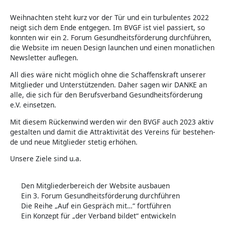
Weih­nach­ten steht kurz vor der Tür und ein tur­bu­len­tes 2022
neigt sich dem Ende ent­ge­gen. Im BVGF ist viel pas­siert, so
konn­ten wir ein 2. Forum Gesund­heits­förderung durch­füh­ren,
die Web­site im neu­en Design laun­chen und einen monat­li­chen
News­let­ter auflegen.
All dies wäre nicht mög­lich ohne die Schaf­fens­kraft unse­rer
Mit­glie­der und Unter­stüt­zen­den. Daher sagen wir DAN­KE an
alle, die sich für den Berufs­ver­band Gesund­heits­förderung
e.V. einsetzen.
Mit die­sem Rücken­wind wer­den wir den BVGF auch 2023 aktiv
gestal­ten und damit die Attrak­ti­vi­tät des Ver­eins für bestehen­
de und neue Mit­glie­der ste­tig erhöhen.
Unse­re Zie­le sind u.a.
Den Mit­glie­der­be­reich der Web­site ausbauen
Ein 3. Forum Gesund­heits­förderung durchführen
Die Rei­he „Auf ein Gespräch mit…“ fortführen
Ein Kon­zept für „der Ver­band bil­det“ entwickeln