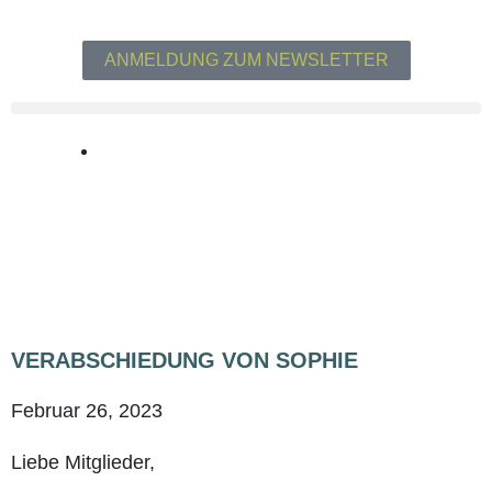
Zum
Inhalt
ANMELDUNG ZUM NEWSLETTER
springen
VER­AB­SCHIE­DUNG VON SOPHIE
Februar 26, 2023
Lie­be Mitglieder,