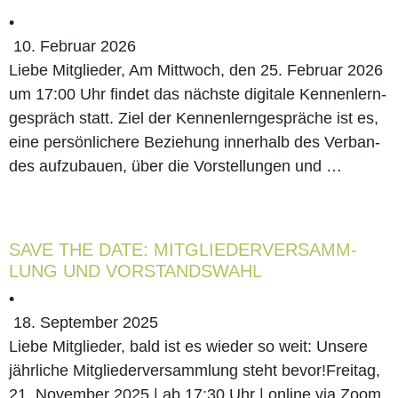
•
10. Februar 2026
Lie­be Mitglieder, Am Mitt­woch, den 25. Febru­ar 2026
um 17:00 Uhr fin­det das nächs­te digi­ta­le Ken­nen­lern­
ge­spräch statt. Ziel der Ken­nen­lern­ge­sprä­che ist es,
eine per­sön­li­che­re Bezie­hung inner­halb des Ver­ban­
des auf­zu­bau­en, über die Vor­stel­lun­gen und …
SAVE THE DATE: MIT­GLIE­DER­VER­SAMM­
LUNG UND VORSTANDSWAHL
•
18. September 2025
Lie­be Mitglieder, bald ist es wie­der so weit: Unse­re
jähr­li­che Mit­glie­der­ver­samm­lung steht bevor!Frei­tag,
21. Novem­ber 2025 | ab 17:30 Uhr | online via Zoom