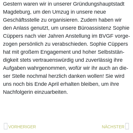
Ges­tern waren wir in unse­rer Grün­dungs­haupt­stadt
Mag­de­burg, um den Umzug in unse­re neue
Geschäfts­stel­le zu orga­ni­sie­ren. Zudem haben wir
den Anlass genutzt, um unse­re Büro­as­sis­tenz Sophie
Cüp­pers nach vier Jah­ren Anstel­lung im BVGF vor­ge­
zo­gen per­sön­lich zu ver­ab­schie­den. Sophie Cüp­pers
hat mit gro­ßem Enga­ge­ment und hoher Selbst­stän­
dig­keit stets ver­trau­ens­wür­dig und zuver­läs­sig ihre
Auf­ga­ben wahr­ge­nom­men, wofür wir ihr auch an die­
ser Stel­le noch­mal herz­lich dan­ken wol­len! Sie wird
uns noch bis Ende April erhal­ten blei­ben, um ihre
Nach­fol­ge­rin einzuarbeiten.
Zurück
N
VORHERIGER
NÄCHSTER