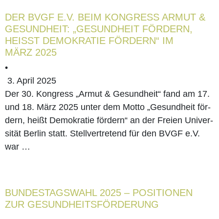
DER BVGF E.V. BEIM KON­GRESS ARMUT &
GESUND­HEIT: „GESUND­HEIT FÖR­DERN,
HEISST DEMO­KRA­TIE FÖR­DERN“ IM M
ÄRZ 2025
•
3. April 2025
Der 30. Kon­gress „Armut & Gesund­heit“ fand am 17.
und 18. März 2025 unter dem Mot­to „Gesund­heit för­
dern, heißt Demo­kra­tie för­dern“ an der Frei­en Uni­ver­
si­tät Ber­lin statt. Stell­ver­tre­tend für den BVGF e.V.
war …
BUN­DES­TAGS­WAHL 2025 – POSI­TIO­NEN
ZUR GESUNDHEITSFÖRDERUNG