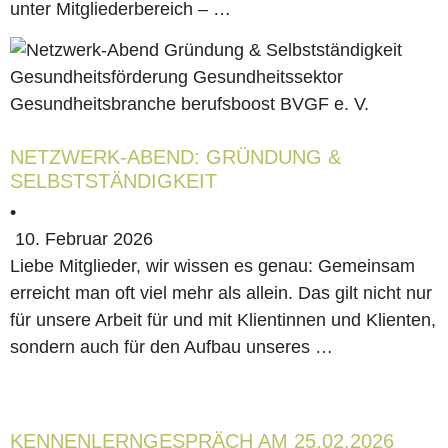
tie
unter Mit­glie­der­be­reich – …
för­
dern“
im
NETZ­WERK-ABEND: GRÜN­DUNG &
SELBSTSTÄNDIGKEIT
März 2025
•
10. Februar 2026
Lie­be Mitglieder, wir wis­sen es genau: Gemein­sam
erreicht man oft viel mehr als allein. Das gilt nicht nur
für unse­re Arbeit für und mit Kli­en­tin­nen und Kli­en­ten,
son­dern auch für den Auf­bau unse­res …
KEN­NEN­LERN­GE­SPRÄCH AM 25.02.2026