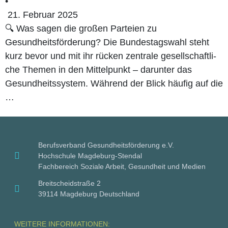
•
21. Februar 2025
🔍 Was sagen die gro­ßen Par­tei­en zu
Gesundheitsförderung? Die Bun­des­tags­wahl steht
kurz bevor und mit ihr rücken zen­tra­le gesell­schaft­li­
che The­men in den Mit­tel­punkt – dar­un­ter das
Gesund­heits­sys­tem. Wäh­rend der Blick häu­fig auf die
…
Berufsverband Gesundheitsförderung e.V.
Hochschule Magdeburg-Stendal
Fachbereich Soziale Arbeit, Gesundheit und Medien
Breitscheidstraße 2
39114 Magdeburg Deutschland
WEITERE INFORMATIONEN: