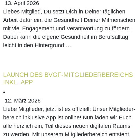
13. April 2026
wor­
und
für
heit:
zur
Lie­bes Mitglied, Du setzt Dich in Dei­ner täg­li­chen
Arbeit dafür ein, die Gesund­heit Dei­ner Mit­men­schen
tung
Vorstandswahl
Gesundheitsförder
„Gesund­
Gesundheitsförder
mit viel Enga­ge­ment und Ver­ant­wor­tung zu för­dern.
Dabei kann die eige­ne Gesund­heit im Berufs­all­tag
–
heit
leicht in den Hin­ter­grund …
40
för­
Jah­
dern,
LAUNCH DES BVGF-MIT­GLIE­DER­BE­REICHS
INKL. APP
re
heißt
•
12. März 2026
Ottawa-
Demo­
Lie­be Mitglieder, jetzt ist es offi­zi­ell: Unser Mit­glie­der­
be­reich inklu­si­ve App ist online! Nun laden wir Euch
Charta
kra­
alle herz­lich ein, Teil die­ses neu­en digi­ta­len Raums
zu werden. Mit unse­rem Mit­glie­der­be­reich ent­steht