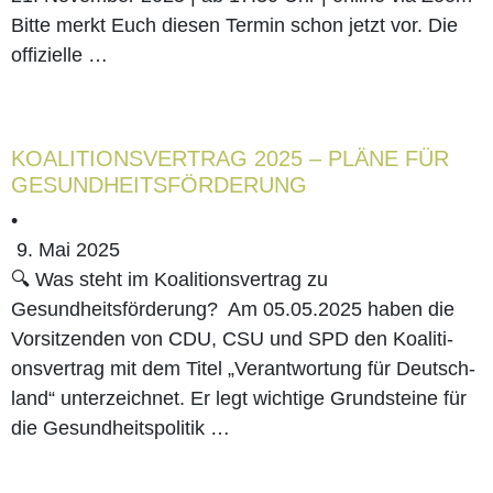
Bit­te merkt Euch die­sen Ter­min schon jetzt vor. Die
offi­zi­el­le …
KOALI­TI­ONS­VER­TRAG 2025 – PLÄ­NE FÜR
GESUNDHEITSFÖRDERUNG
•
9. Mai 2025
🔍 Was steht im Koali­ti­ons­ver­trag zu
Gesundheitsförderung? Am 05.05.2025 haben die
Vor­sit­zen­den von CDU, CSU und SPD den Koali­ti­
ons­ver­trag mit dem Titel „Ver­ant­wor­tung für Deutsch­
land“ unter­zeich­net. Er legt wich­ti­ge Grund­stei­ne für
die Gesund­heits­po­li­tik …